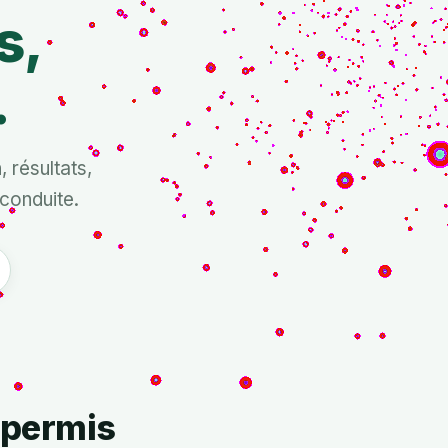
s,
.
 résultats,
 conduite.
 permis