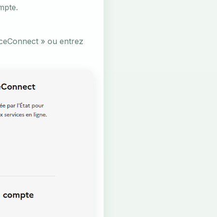
mpte.
anceConnect » ou entrez