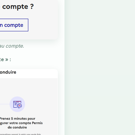
au compte.
e » :