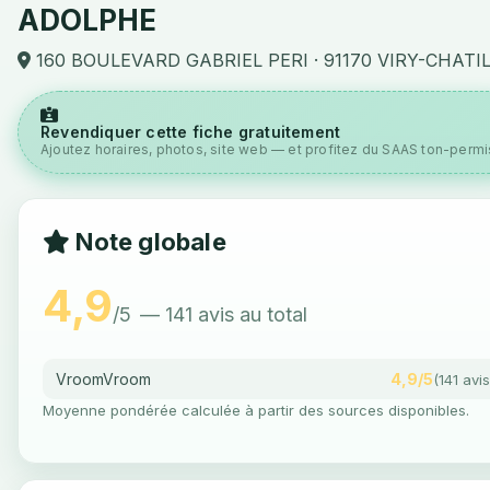
ADOLPHE
160 BOULEVARD GABRIEL PERI · 91170 VIRY-CHATI
Revendiquer cette fiche gratuitement
Ajoutez horaires, photos, site web — et profitez du SAAS ton-permis
Note globale
4,9
/5
— 141 avis au total
VroomVroom
4,9/5
(141 avis
Moyenne pondérée calculée à partir des sources disponibles.