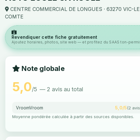
CENTRE COMMERCIAL DE LONGUES · 63270 VIC-LE
COMTE
Revendiquer cette fiche gratuitement
Ajoutez horaires, photos, site web — et profitez du SAAS ton-permis
Note globale
5,0
/5
— 2 avis au total
VroomVroom
5,0/5
(2 avis
Moyenne pondérée calculée à partir des sources disponibles.