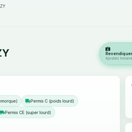
RZY
ZY
Revendiquer
Ajoutez horair
remorque)
Permis C (poids lourd)
Permis CE (super lourd)