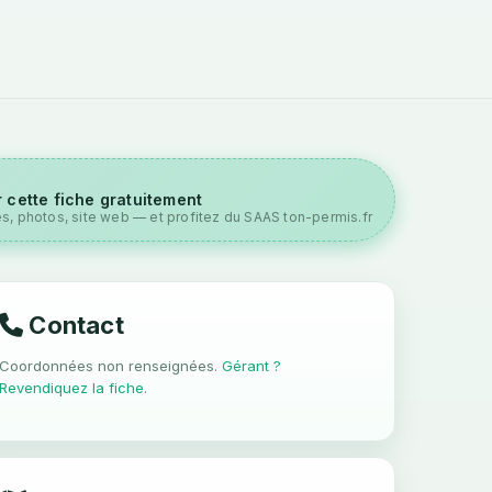
 cette fiche gratuitement
es, photos, site web — et profitez du SAAS ton-permis.fr
Contact
Coordonnées non renseignées.
Gérant ?
Revendiquez la fiche
.