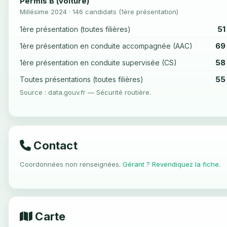
Permis B (voiture)
Millésime 2024 · 146 candidats (1ère présentation)
51
1ère présentation (toutes filières)
69
1ère présentation en conduite accompagnée (AAC)
58
1ère présentation en conduite supervisée (CS)
55
Toutes présentations (toutes filières)
Source : data.gouv.fr — Sécurité routière.
Contact
Coordonnées non renseignées.
Gérant ? Revendiquez la fiche
.
Carte