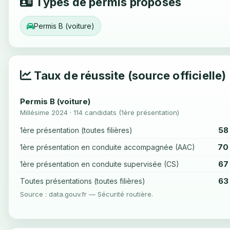
Types de permis proposés
Permis B (voiture)
Taux de réussite (source officielle)
Permis B (voiture)
Millésime 2024 · 114 candidats (1ère présentation)
58
1ère présentation (toutes filières)
70
1ère présentation en conduite accompagnée (AAC)
67
1ère présentation en conduite supervisée (CS)
63
Toutes présentations (toutes filières)
Source : data.gouv.fr — Sécurité routière.