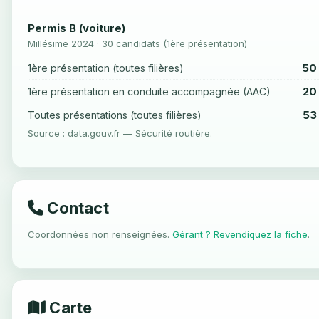
Permis B (voiture)
Millésime 2024 · 30 candidats (1ère présentation)
50
1ère présentation (toutes filières)
20
1ère présentation en conduite accompagnée (AAC)
53
Toutes présentations (toutes filières)
Source : data.gouv.fr — Sécurité routière.
Contact
Coordonnées non renseignées.
Gérant ? Revendiquez la fiche
.
Carte