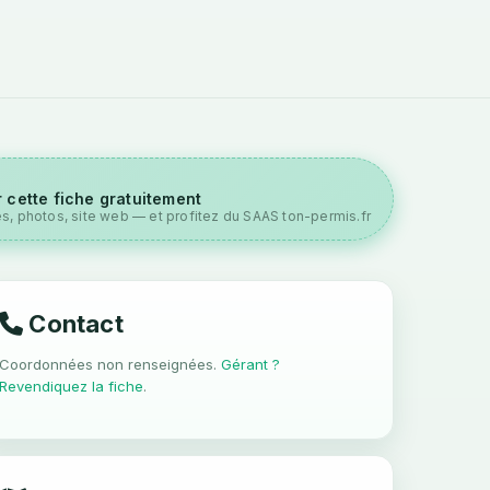
 cette fiche gratuitement
es, photos, site web — et profitez du SAAS ton-permis.fr
Contact
Coordonnées non renseignées.
Gérant ?
Revendiquez la fiche
.