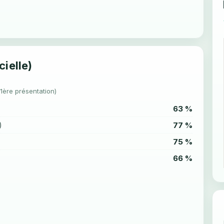
cielle)
(1ère présentation)
63 %
77 %
)
75 %
66 %