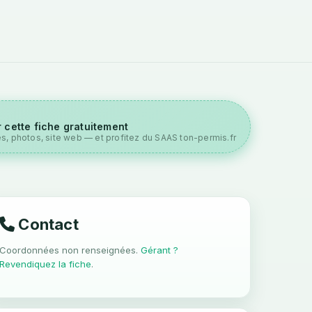
 cette fiche gratuitement
es, photos, site web — et profitez du SAAS ton-permis.fr
Contact
Coordonnées non renseignées.
Gérant ?
Revendiquez la fiche
.