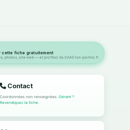
 cette fiche gratuitement
es, photos, site web — et profitez du SAAS ton-permis.fr
Contact
Coordonnées non renseignées.
Gérant ?
Revendiquez la fiche
.