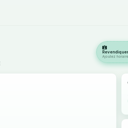
Revendiquer
Ajoutez horair
E