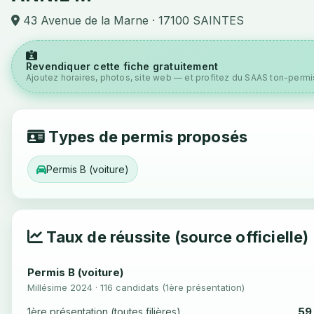
43 Avenue de la Marne · 17100 SAINTES
Revendiquer cette fiche gratuitement
Ajoutez horaires, photos, site web — et profitez du SAAS ton-permis
Types de permis proposés
Permis B (voiture)
Taux de réussite (source officielle)
Permis B (voiture)
Millésime 2024 · 116 candidats (1ère présentation)
59
1ère présentation (toutes filières)