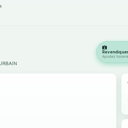
s
Revendiquer
Ajoutez horair
T-URBAIN