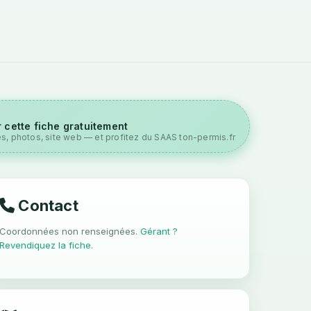
 cette fiche gratuitement
es, photos, site web — et profitez du SAAS ton-permis.fr
Contact
Coordonnées non renseignées.
Gérant ?
Revendiquez la fiche
.