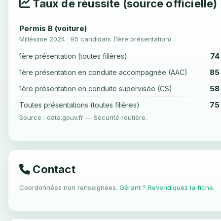
Taux de réussite (source officielle)
Permis B (voiture)
Millésime 2024 · 95 candidats (1ère présentation)
74
1ère présentation (toutes filières)
85
1ère présentation en conduite accompagnée (AAC)
58
1ère présentation en conduite supervisée (CS)
75
Toutes présentations (toutes filières)
Source : data.gouv.fr — Sécurité routière.
Contact
Coordonnées non renseignées.
Gérant ? Revendiquez la fiche
.