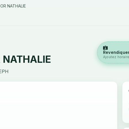
OR NATHALIE
Revendiquer
 NATHALIE
Ajoutez horair
SEPH