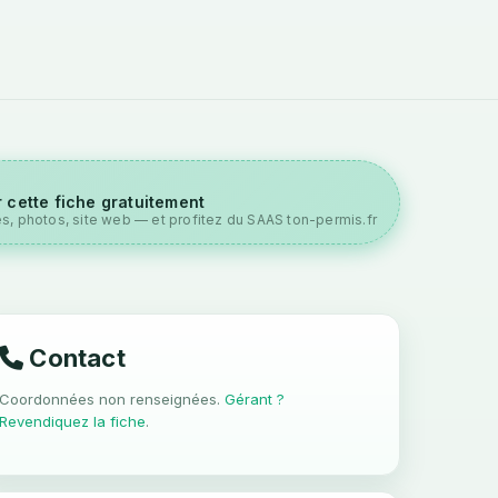
 cette fiche gratuitement
es, photos, site web — et profitez du SAAS ton-permis.fr
Contact
Coordonnées non renseignées.
Gérant ?
Revendiquez la fiche
.