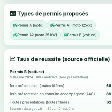
Types de permis proposés
Permis A (moto)
Permis A1 (moto 125cc)
Permis A2 (moto 35 kW)
Permis B (voiture)
Taux de réussite (source officielle)
Permis B (voiture)
Millésime 2024 · 109 candidats (1ère présentation)
66
1ère présentation (toutes filières)
89
1ère présentation en conduite accompagnée (AAC)
62
Toutes présentations (toutes filières)
Source : data.gouv.fr — Sécurité routière.