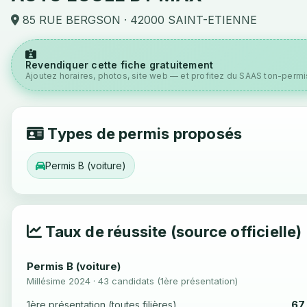
85 RUE BERGSON · 42000 SAINT-ETIENNE
Revendiquer cette fiche gratuitement
Ajoutez horaires, photos, site web — et profitez du SAAS ton-permis
Types de permis proposés
Permis B (voiture)
Taux de réussite (source officielle)
Permis B (voiture)
Millésime 2024 · 43 candidats (1ère présentation)
67
1ère présentation (toutes filières)