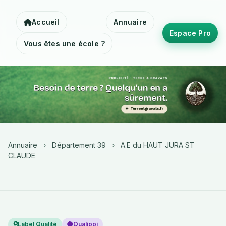
Accueil
Annuaire
Espace Pro
Vous êtes une école ?
Annuaire
›
Département 39
›
A.E du HAUT JURA ST
CLAUDE
Label Qualité
Qualiopi