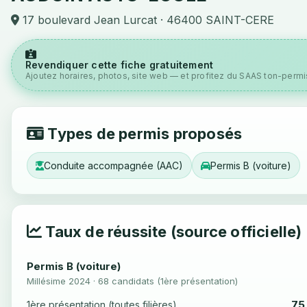
17 boulevard Jean Lurcat · 46400 SAINT-CERE
Revendiquer cette fiche gratuitement
Ajoutez horaires, photos, site web — et profitez du SAAS ton-permis
Types de permis proposés
Conduite accompagnée (AAC)
Permis B (voiture)
Taux de réussite (source officielle)
Permis B (voiture)
Millésime 2024 · 68 candidats (1ère présentation)
75
1ère présentation (toutes filières)