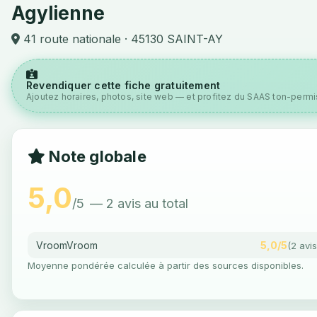
Agylienne
41 route nationale · 45130 SAINT-AY
Revendiquer cette fiche gratuitement
Ajoutez horaires, photos, site web — et profitez du SAAS ton-permis
Note globale
5,0
/5
— 2 avis au total
VroomVroom
5,0/5
(2 avis
Moyenne pondérée calculée à partir des sources disponibles.