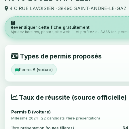
4 C RUE LAVOISIER · 38490 SAINT-ANDRE-LE-GAZ
Revendiquer cette fiche gratuitement
Ajoutez horaires, photos, site web — et profitez du SAAS ton-permis
Types de permis proposés
Permis B (voiture)
Taux de réussite (source officielle)
Permis B (voiture)
Millésime 2024 · 22 candidats (1ère présentation)
64
1ère présentation (toutes filières)