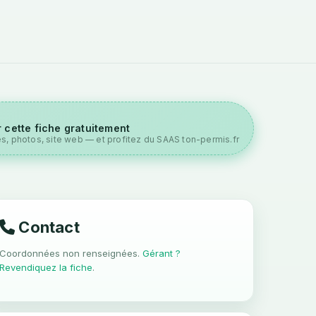
 cette fiche gratuitement
es, photos, site web — et profitez du SAAS ton-permis.fr
Contact
Coordonnées non renseignées.
Gérant ?
Revendiquez la fiche
.