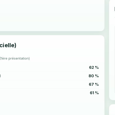
cielle)
(1ère présentation)
62 %
80 %
)
67 %
61 %