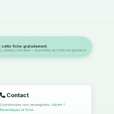
 cette fiche gratuitement
es, photos, site web — et profitez du SAAS ton-permis.fr
Contact
Coordonnées non renseignées.
Gérant ?
Revendiquez la fiche
.