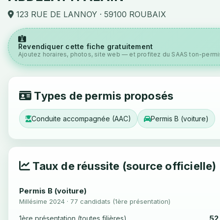
123 RUE DE LANNOY · 59100 ROUBAIX
Revendiquer cette fiche gratuitement
Ajoutez horaires, photos, site web — et profitez du SAAS ton-permis
Types de permis proposés
Conduite accompagnée (AAC)
Permis B (voiture)
Taux de réussite (source officielle)
Permis B (voiture)
Millésime 2024 · 77 candidats (1ère présentation)
52
1ère présentation (toutes filières)