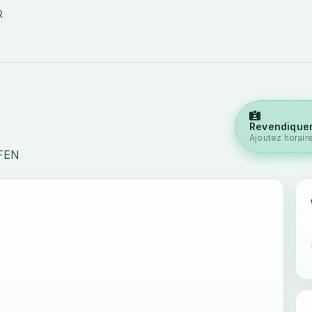
R
Revendiquer
Ajoutez horair
FEN