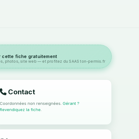
 cette fiche gratuitement
es, photos, site web — et profitez du SAAS ton-permis.fr
Contact
Coordonnées non renseignées.
Gérant ?
Revendiquez la fiche
.