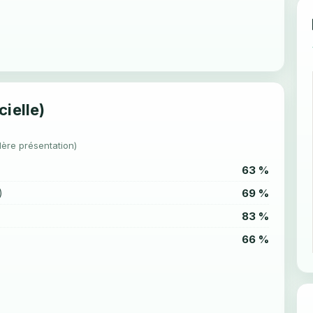
cielle)
1ère présentation)
63 %
69 %
)
83 %
66 %