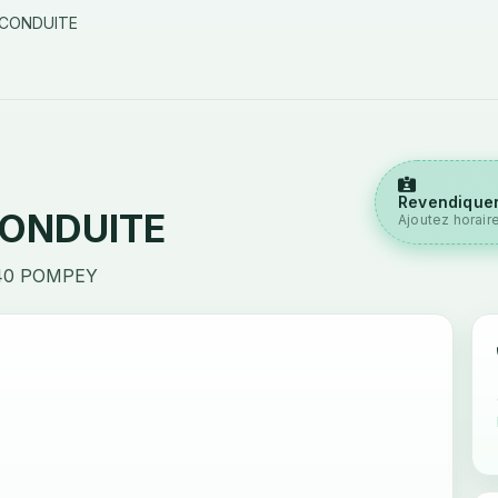
 CONDUITE
Revendiquer
CONDUITE
Ajoutez horair
40 POMPEY