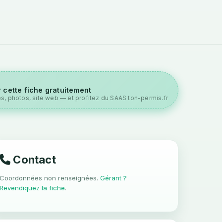
 cette fiche gratuitement
es, photos, site web — et profitez du SAAS ton-permis.fr
Contact
Coordonnées non renseignées.
Gérant ?
Revendiquez la fiche
.