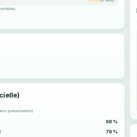
ponibles.
cielle)
1ère présentation)
68 %
78 %
)