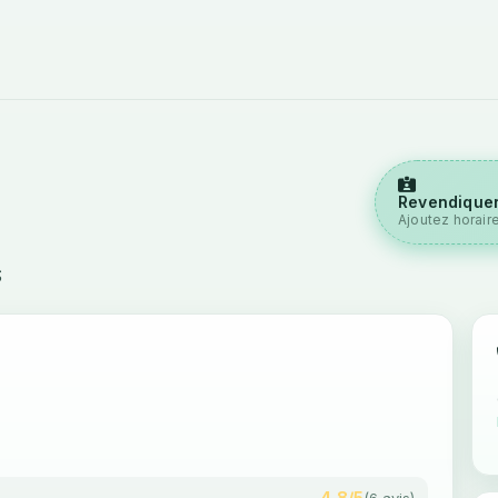
Revendiquer
Ajoutez horair
S
4,8/5
(6 avis)