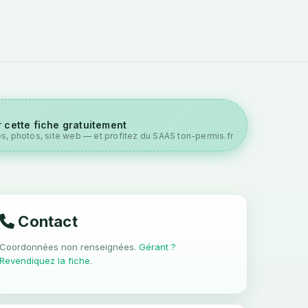
 cette fiche gratuitement
es, photos, site web — et profitez du SAAS ton-permis.fr
Contact
Coordonnées non renseignées.
Gérant ?
Revendiquez la fiche
.