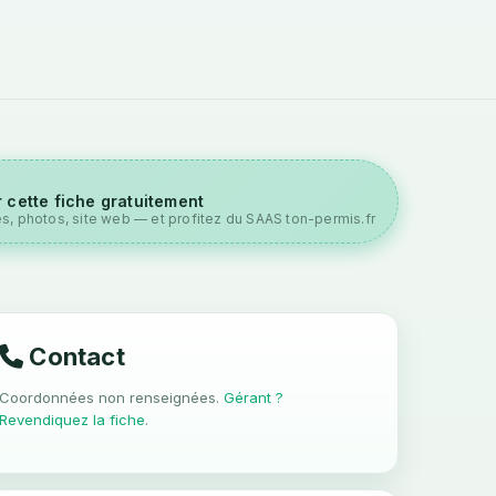
 cette fiche gratuitement
es, photos, site web — et profitez du SAAS ton-permis.fr
Contact
Coordonnées non renseignées.
Gérant ?
Revendiquez la fiche
.