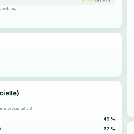
ponibles.
cielle)
1ère présentation)
49 %
67 %
)