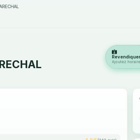
MARECHAL
Revendiquer
ARECHAL
Ajoutez horair
4,9/5
(242 avis)