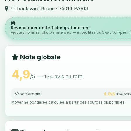
76 boulevard Brune · 75014 PARIS
Revendiquer cette fiche gratuitement
Ajoutez horaires, photos, site web — et profitez du SAAS ton-permis
Note globale
4,9
/5
— 134 avis au total
VroomVroom
4,9/5
(134 avis
Moyenne pondérée calculée à partir des sources disponibles.