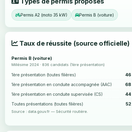
Types de permis proposés
Permis A2 (moto 35 kW)
Permis B (voiture)
Taux de réussite (source officielle)
Permis B (voiture)
Millésime 2024 · 836 candidats (1ère présentation)
46
1ère présentation (toutes filières)
68
1ère présentation en conduite accompagnée (AAC)
44
1ère présentation en conduite supervisée (CS)
52
Toutes présentations (toutes filières)
Source : data.gouv.fr — Sécurité routière.