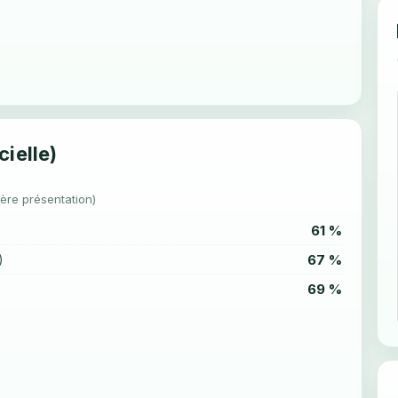
cielle)
1ère présentation)
61 %
67 %
)
69 %