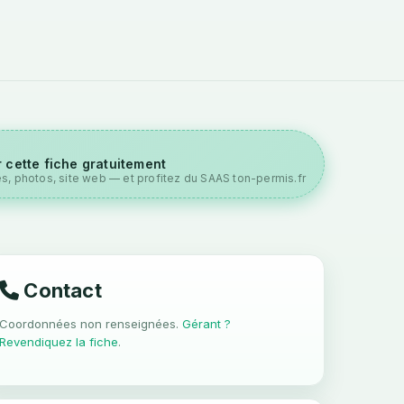
 cette fiche gratuitement
es, photos, site web — et profitez du SAAS ton-permis.fr
Contact
Coordonnées non renseignées.
Gérant ?
Revendiquez la fiche
.