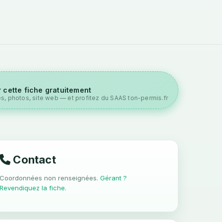
 cette fiche gratuitement
es, photos, site web — et profitez du SAAS ton-permis.fr
Contact
Coordonnées non renseignées.
Gérant ?
Revendiquez la fiche
.