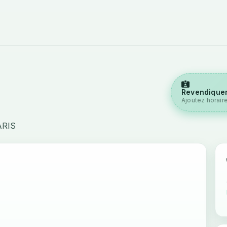
Revendiquer
Ajoutez horair
ARIS