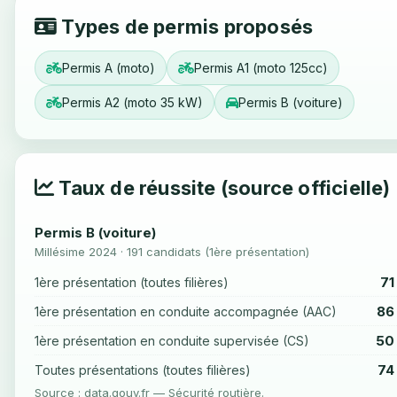
Types de permis proposés
Permis A (moto)
Permis A1 (moto 125cc)
Permis A2 (moto 35 kW)
Permis B (voiture)
Taux de réussite (source officielle)
Permis B (voiture)
Millésime 2024 · 191 candidats (1ère présentation)
71
1ère présentation (toutes filières)
86
1ère présentation en conduite accompagnée (AAC)
50
1ère présentation en conduite supervisée (CS)
74
Toutes présentations (toutes filières)
Source : data.gouv.fr — Sécurité routière.