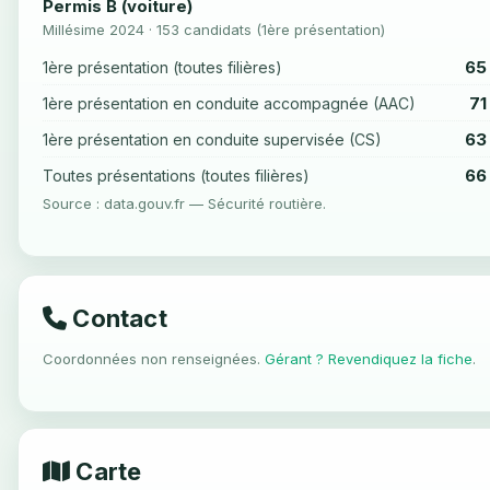
Permis B (voiture)
Millésime 2024 · 153 candidats (1ère présentation)
65
1ère présentation (toutes filières)
71
1ère présentation en conduite accompagnée (AAC)
63
1ère présentation en conduite supervisée (CS)
66
Toutes présentations (toutes filières)
Source : data.gouv.fr — Sécurité routière.
Contact
Coordonnées non renseignées.
Gérant ? Revendiquez la fiche
.
Carte