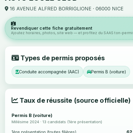
16 AVENUE ALFRED BORRIGLIONE · 06000 NICE
Revendiquer cette fiche gratuitement
Ajoutez horaires, photos, site web — et profitez du SAAS ton-permis
Types de permis proposés
Conduite accompagnée (AAC)
Permis B (voiture)
Taux de réussite (source officielle)
Permis B (voiture)
Millésime 2024 · 13 candidats (1ère présentation)
62
1ère présentation (toutes filières)