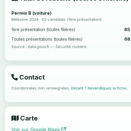
Permis B (voiture)
Millésime 2024 · 62 candidats (1ère présentation)
65
1ère présentation (toutes filières)
68
Toutes présentations (toutes filières)
Source : data.gouv.fr — Sécurité routière.
Contact
Coordonnées non renseignées.
Gérant ? Revendiquez la fiche
.
Carte
Voir sur Google Maps