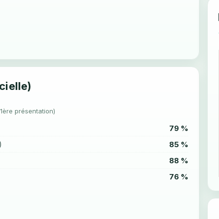
cielle)
(1ère présentation)
79 %
85 %
)
88 %
76 %