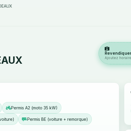
DEAUX
Revendiquer
EAUX
Ajoutez horair
Permis A2 (moto 35 kW)
voiture)
Permis BE (voiture + remorque)