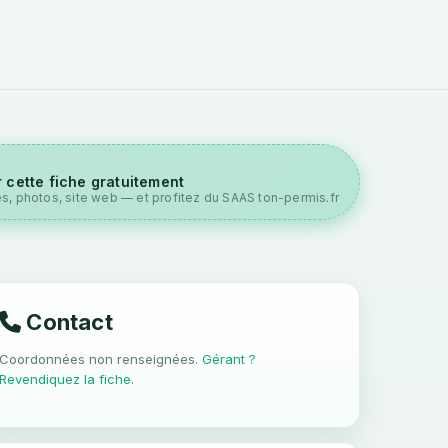
 cette fiche gratuitement
es, photos, site web — et profitez du SAAS ton-permis.fr
Contact
Coordonnées non renseignées.
Gérant ?
Revendiquez la fiche
.