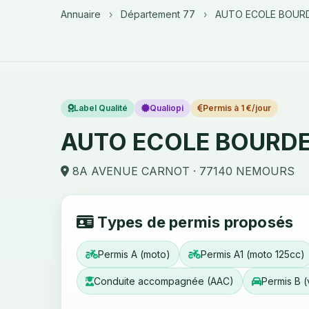
Annuaire
›
Département 77
›
AUTO ECOLE BOUR
Label Qualité
Qualiopi
Permis à 1 €/jour
AUTO ECOLE BOURD
8A AVENUE CARNOT · 77140 NEMOURS
Types de permis proposés
Permis A (moto)
Permis A1 (moto 125cc)
Conduite accompagnée (AAC)
Permis B (