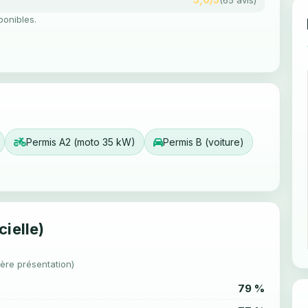
ponibles.
Permis A2 (moto 35 kW)
Permis B (voiture)
cielle)
1ère présentation)
79 %