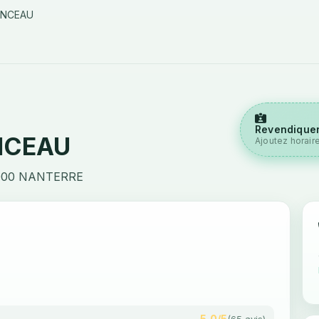
ENCEAU
Revendiquer
NCEAU
Ajoutez horair
000 NANTERRE
5,0/5
(65 avis)