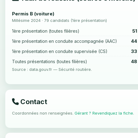
Permis B (voiture)
Millésime 2024 · 79 candidats (1ère présentation)
51
1ère présentation (toutes filières)
44
1ère présentation en conduite accompagnée (AAC)
33
1ère présentation en conduite supervisée (CS)
48
Toutes présentations (toutes filières)
Source : data.gouv.fr — Sécurité routière.
Contact
Coordonnées non renseignées.
Gérant ? Revendiquez la fiche
.