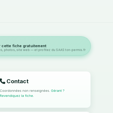
 cette fiche gratuitement
es, photos, site web — et profitez du SAAS ton-permis.fr
Contact
Coordonnées non renseignées.
Gérant ?
Revendiquez la fiche
.