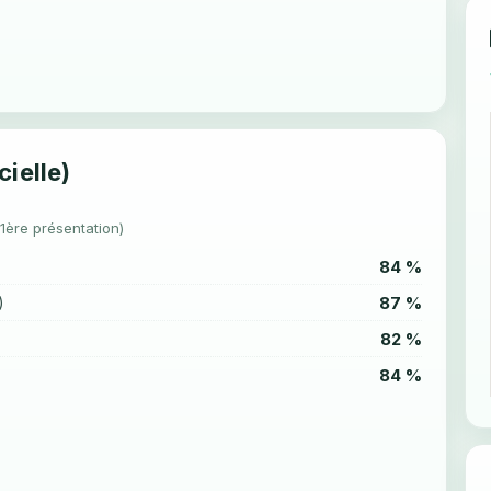
cielle)
(1ère présentation)
84 %
87 %
)
82 %
84 %