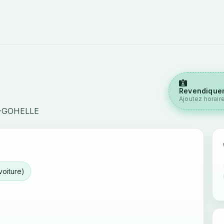
Revendiquer
Ajoutez horair
N-GOHELLE
voiture)