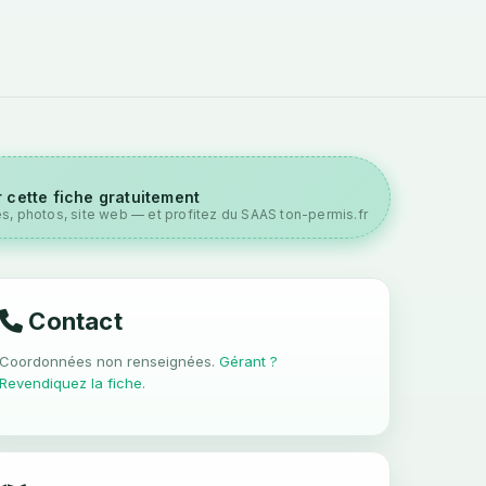
 cette fiche gratuitement
es, photos, site web — et profitez du SAAS ton-permis.fr
Contact
Coordonnées non renseignées.
Gérant ?
Revendiquez la fiche
.