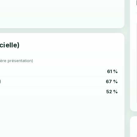
cielle)
1ère présentation)
61 %
67 %
)
52 %