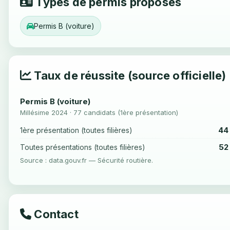
Types de permis proposés
Permis B (voiture)
Taux de réussite (source officielle)
Permis B (voiture)
Millésime 2024 · 77 candidats (1ère présentation)
44
1ère présentation (toutes filières)
52
Toutes présentations (toutes filières)
Source : data.gouv.fr — Sécurité routière.
Contact