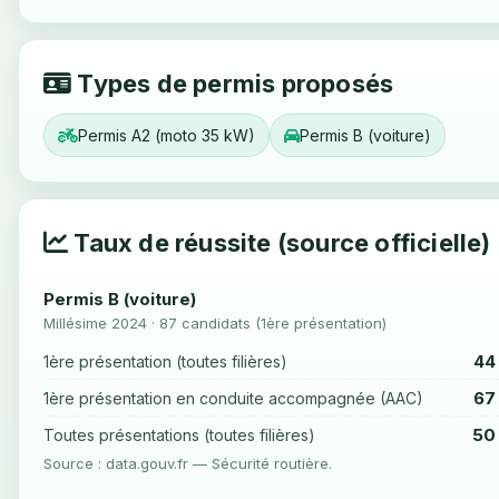
Types de permis proposés
Permis A2 (moto 35 kW)
Permis B (voiture)
Taux de réussite (source officielle)
Permis B (voiture)
Millésime 2024 · 87 candidats (1ère présentation)
44
1ère présentation (toutes filières)
67
1ère présentation en conduite accompagnée (AAC)
50
Toutes présentations (toutes filières)
Source : data.gouv.fr — Sécurité routière.