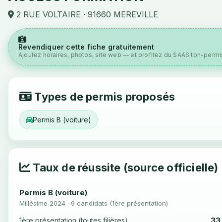
2 RUE VOLTAIRE · 91660 MEREVILLE
Revendiquer cette fiche gratuitement
Ajoutez horaires, photos, site web — et profitez du SAAS ton-permis
Types de permis proposés
Permis B (voiture)
Taux de réussite (source officielle)
Permis B (voiture)
Millésime 2024 · 9 candidats (1ère présentation)
33
1ère présentation (toutes filières)