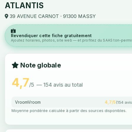
ATLANTIS
39 AVENUE CARNOT · 91300 MASSY
Revendiquer cette fiche gratuitement
Ajoutez horaires, photos, site web — et profitez du SAAS ton-permis
Note globale
4,7
/5
— 154 avis au total
VroomVroom
4,7/5
(154 avis
Moyenne pondérée calculée à partir des sources disponibles.