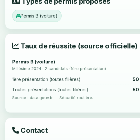
Types de permis proposés
Permis B (voiture)
Taux de réussite (source officielle)
Permis B (voiture)
Millésime 2024 · 2 candidats (1ère présentation)
50
1ère présentation (toutes filières)
50
Toutes présentations (toutes filières)
Source : data.gouv.fr — Sécurité routière.
Contact