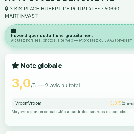
3 BIS PLACE HUBERT DE POURTALES · 50690
MARTINVAST
Revendiquer cette fiche gratuitement
Ajoutez horaires, photos, site web — et profitez du SAAS ton-permis
Note globale
3,0
/5
— 2 avis au total
VroomVroom
3,0/5
(2 avis
Moyenne pondérée calculée à partir des sources disponibles.