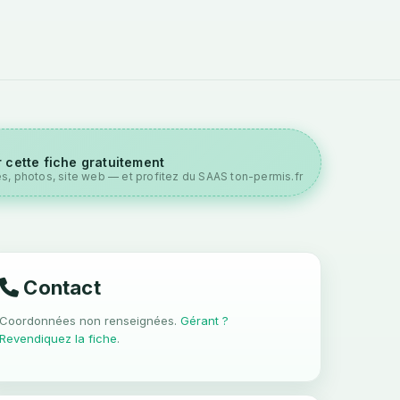
 cette fiche gratuitement
es, photos, site web — et profitez du SAAS ton-permis.fr
Contact
Coordonnées non renseignées.
Gérant ?
Revendiquez la fiche
.