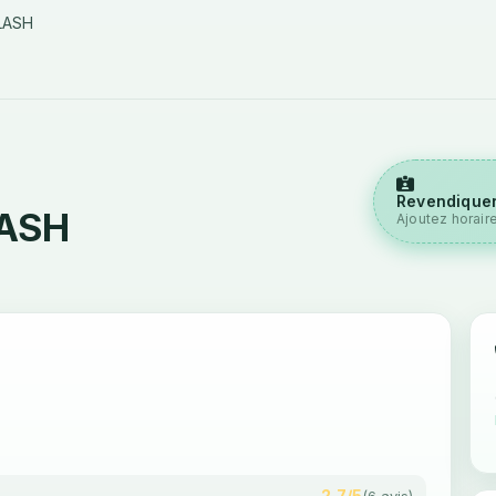
LASH
Revendiquer
LASH
Ajoutez horair
2,7/5
(6 avis)