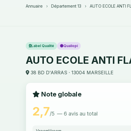
Annuaire
›
Département 13
›
AUTO ECOLE ANTI F
Label Qualité
Qualiopi
AUTO ECOLE ANTI F
38 BD D'ARRAS · 13004 MARSEILLE
Note globale
2,7
/5
— 6 avis au total
VroomVroom