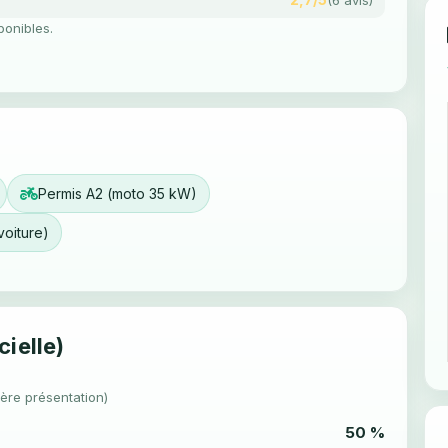
ponibles.
Permis A2 (moto 35 kW)
voiture)
cielle)
1ère présentation)
50 %