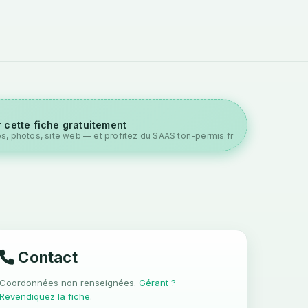
 cette fiche gratuitement
es, photos, site web — et profitez du SAAS ton-permis.fr
Contact
Coordonnées non renseignées.
Gérant ?
Revendiquez la fiche
.