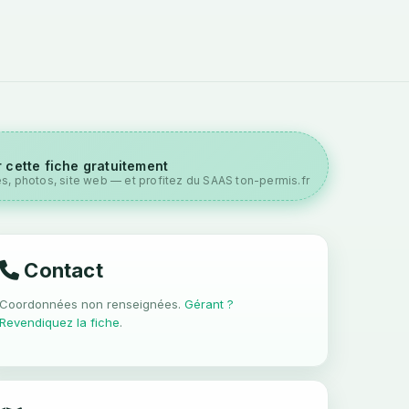
 cette fiche gratuitement
es, photos, site web — et profitez du SAAS ton-permis.fr
Contact
Coordonnées non renseignées.
Gérant ?
Revendiquez la fiche
.